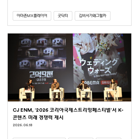
아마존MX플레이어
굿닥터
김비서가왜그럴까
CJ ENM, ‘2026 코리아국제스트리밍페스티벌’서 K-
콘텐츠 미래 경쟁력 제시
2026.06.18