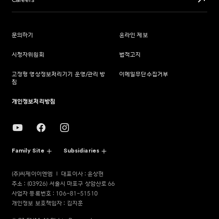
Careers
문의하기
온라인 제보
시청자위원회
법적고지
고정형 영상정보처리기기 운영/관리 방
이메일무단수집거부
침
개인정보처리방침
Family Site
Subsidiaries
(주)씨제이이엔엠
대표이사 : 윤상현
주소 : (03926) 서울시 마포구 상암산로 66
사업자 등록번호 : 106-81-51510
개인정보 보호책임자 : 김지훈