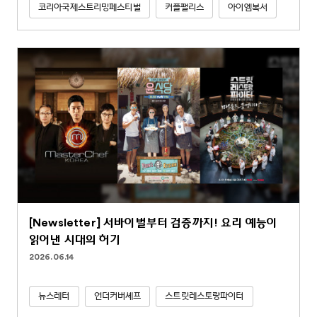
코리아국제스트리밍페스티벌
커플팰리스
아이엠복서
[Newsletter] 서바이벌부터 검증까지! 요리 예능이
읽어낸 시대의 허기
2026.06.14
뉴스레터
언더커버셰프
스트릿레스토랑파이터