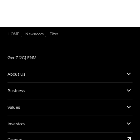
HOME
Newsroom
Filter
GenZ♡CJ ENM
About Us
Business
Values
Investors