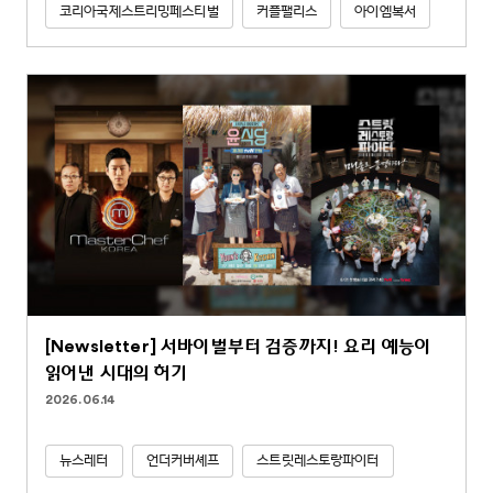
코리아국제스트리밍페스티벌
커플팰리스
아이엠복서
[Newsletter] 서바이벌부터 검증까지! 요리 예능이
읽어낸 시대의 허기
2026.06.14
뉴스레터
언더커버셰프
스트릿레스토랑파이터