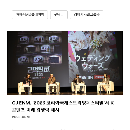
아마존MX플레이어
굿닥터
김비서가왜그럴까
CJ ENM, ‘2026 코리아국제스트리밍페스티벌’서 K-
콘텐츠 미래 경쟁력 제시
2026.06.18