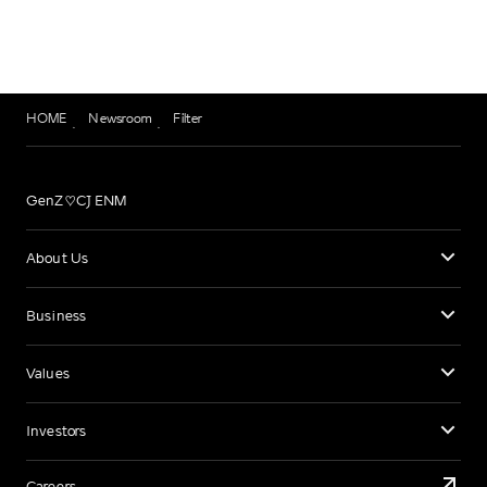
HOME
Newsroom
Filter
GenZ♡CJ ENM
About Us
Business
Values
Investors