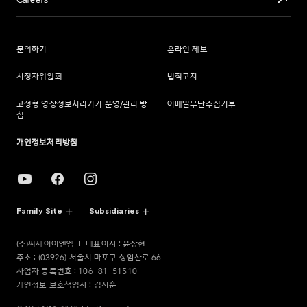
Careers
문의하기
온라인 제보
시청자위원회
법적고지
고정형 영상정보처리기기 운영/관리 방
이메일무단수집거부
침
개인정보처리방침
Family Site
Subsidiaries
(주)씨제이이엔엠
대표이사 : 윤상현
주소 : (03926) 서울시 마포구 상암산로 66
사업자 등록번호 : 106-81-51510
개인정보 보호책임자 : 김지훈