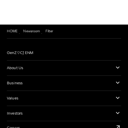
HOME
Newsroom
Filter
GenZ♡CJ ENM
About Us
Business
Values
Investors