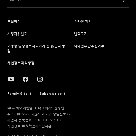
Careers
문의하기
온라인 제보
시청자위원회
법적고지
고정형 영상정보처리기기 운영/관리 방
이메일무단수집거부
침
개인정보처리방침
Family Site
Subsidiaries
(주)씨제이이엔엠
대표이사 : 윤상현
주소 : (03926) 서울시 마포구 상암산로 66
사업자 등록번호 : 106-81-51510
개인정보 보호책임자 : 김지훈